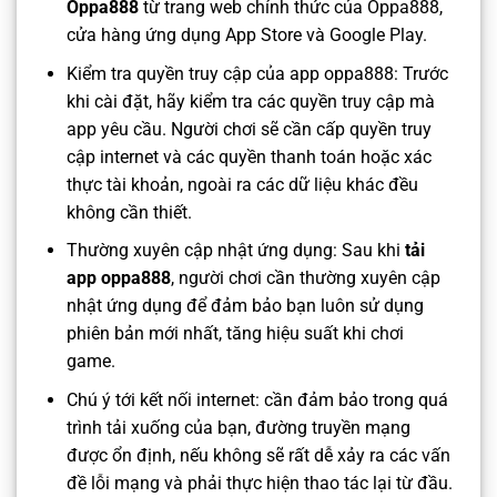
Oppa888
từ trang web chính thức của Oppa888,
cửa hàng ứng dụng App Store và Google Play.
Kiểm tra quyền truy cập của app oppa888: Trước
khi cài đặt, hãy kiểm tra các quyền truy cập mà
app yêu cầu. Người chơi sẽ cần cấp quyền truy
cập internet và các quyền thanh toán hoặc xác
thực tài khoản, ngoài ra các dữ liệu khác đều
không cần thiết.
Thường xuyên cập nhật ứng dụng: Sau khi
tải
app oppa888
, người chơi cần thường xuyên cập
nhật ứng dụng để đảm bảo bạn luôn sử dụng
phiên bản mới nhất, tăng hiệu suất khi chơi
game.
Chú ý tới kết nối internet: cần đảm bảo trong quá
trình tải xuống của bạn, đường truyền mạng
được ổn định, nếu không sẽ rất dễ xảy ra các vấn
đề lỗi mạng và phải thực hiện thao tác lại từ đầu.