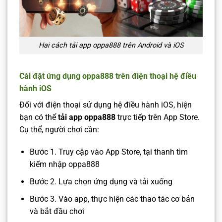
Hai cách tải app oppa888 trên Android và iOS
Cài đặt ứng dụng oppa888 trên điện thoại hệ điều
hành iOS
Đối với điện thoại sử dụng hệ điều hành iOS, hiện
bạn có thể
tải app oppa888
trực tiếp trên App Store.
Cụ thể, người chơi cần:
Bước 1. Truy cập vào App Store, tại thanh tìm
kiếm nhập oppa888
Bước 2. Lựa chọn ứng dụng và tải xuống
Bước 3. Vào app, thực hiện các thao tác cơ bản
và bắt đầu chơi