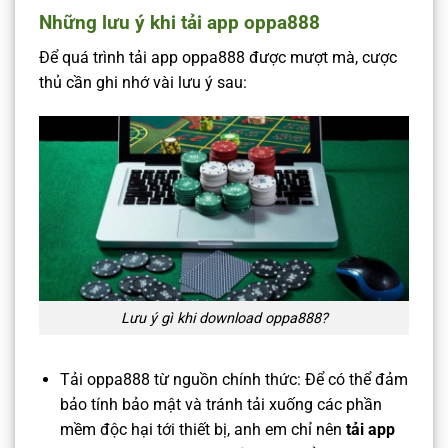
Những lưu ý khi tải app oppa888
Để quá trình tải app oppa888 được mượt mà, cược
thủ cần ghi nhớ vài lưu ý sau:
Lưu ý gì khi download oppa888?
Tải oppa888 từ nguồn chính thức: Để có thể đảm
bảo tính bảo mật và tránh tải xuống các phần
mềm độc hại tới thiết bị, anh em chỉ nên
tải app