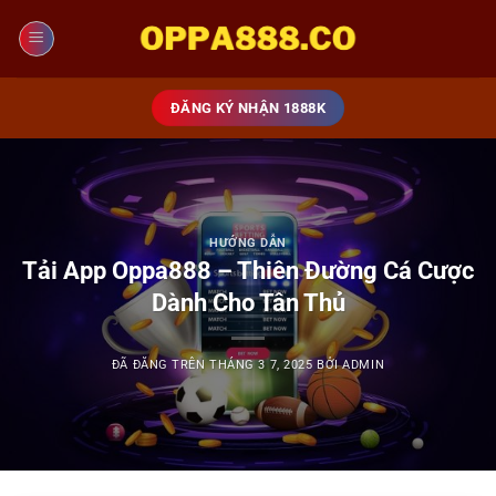
Chuyển
đến
nội
dung
ĐĂNG KÝ NHẬN 1888K
HƯỚNG DẪN
Tải App Oppa888 – Thiên Đường Cá Cược
Dành Cho Tân Thủ
ĐÃ ĐĂNG TRÊN
THÁNG 3 7, 2025
BỞI
ADMIN