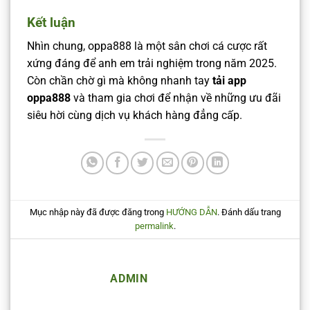
Kết luận
Nhìn chung, oppa888 là một sân chơi cá cược rất
xứng đáng để anh em trải nghiệm trong năm 2025.
Còn chần chờ gì mà không nhanh tay
tải app
oppa888
và tham gia chơi để nhận về những ưu đãi
siêu hời cùng dịch vụ khách hàng đẳng cấp.
Mục nhập này đã được đăng trong
HƯỚNG DẪN
. Đánh dấu trang
permalink
.
ADMIN