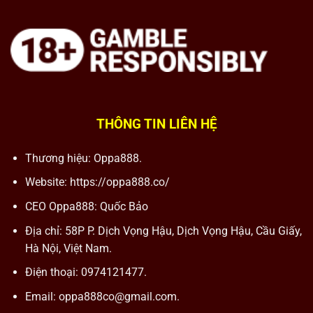
THÔNG TIN LIÊN HỆ
Thương hiệu:
Oppa888.
Website:
https://oppa888.co/
CEO Oppa888:
Quốc Bảo
Địa chỉ:
58P P. Dịch Vọng Hậu, Dịch Vọng Hậu, Cầu Giấy,
Hà Nội, Việt Nam.
Điện thoại:
0974121477.
Email: oppa888co@gmail.com.