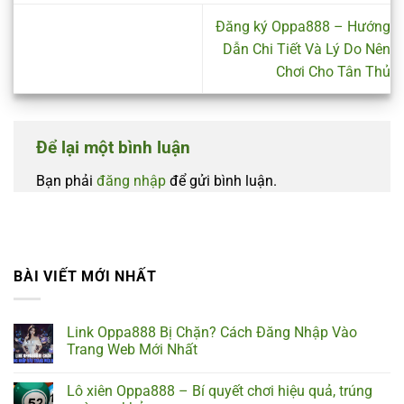
Đăng ký Oppa888 – Hướng
Dẫn Chi Tiết Và Lý Do Nên
Chơi Cho Tân Thủ
Để lại một bình luận
Bạn phải
đăng nhập
để gửi bình luận.
BÀI VIẾT MỚI NHẤT
Link Oppa888 Bị Chặn? Cách Đăng Nhập Vào
Trang Web Mới Nhất
Lô xiên Oppa888 – Bí quyết chơi hiệu quả, trúng