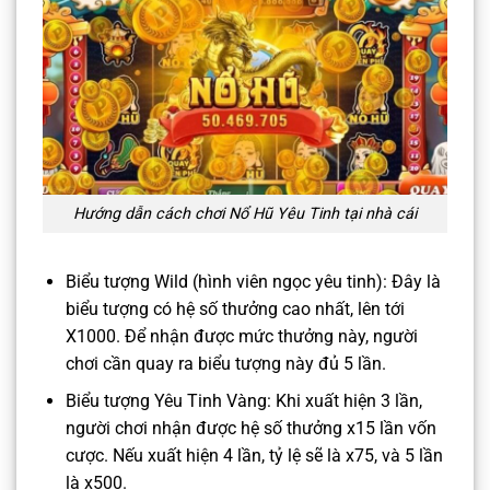
Hướng dẫn cách chơi Nổ Hũ Yêu Tinh tại nhà cái
Biểu tượng Wild (hình viên ngọc yêu tinh): Đây là
biểu tượng có hệ số thưởng cao nhất, lên tới
X1000. Để nhận được mức thưởng này, người
chơi cần quay ra biểu tượng này đủ 5 lần.
Biểu tượng Yêu Tinh Vàng: Khi xuất hiện 3 lần,
người chơi nhận được hệ số thưởng x15 lần vốn
cược. Nếu xuất hiện 4 lần, tỷ lệ sẽ là x75, và 5 lần
là x500.