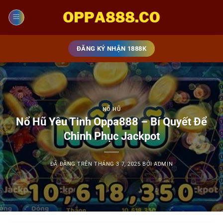
Chuyển
đến
nội
dung
ĐĂNG KÝ NHẬN 1888K
NỔ HŨ
Nổ Hũ Yêu Tinh Oppa888 – Bí Quyết Để
Chinh Phục Jackpot
ĐÃ ĐĂNG TRÊN
THÁNG 3 7, 2025
BỞI
ADMIN