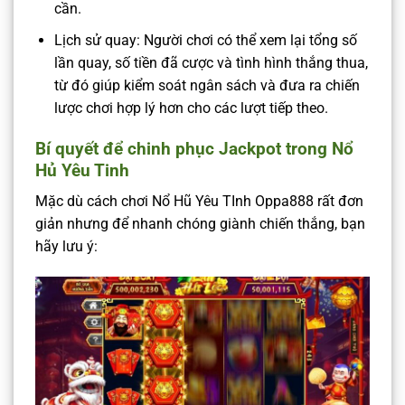
cần.
Lịch sử quay: Người chơi có thể xem lại tổng số
lần quay, số tiền đã cược và tình hình thắng thua,
từ đó giúp kiểm soát ngân sách và đưa ra chiến
lược chơi hợp lý hơn cho các lượt tiếp theo.
Bí quyết để chinh phục Jackpot trong Nổ
Hủ Yêu Tinh
Mặc dù cách chơi Nổ Hũ Yêu TInh Oppa888 rất đơn
giản nhưng để nhanh chóng giành chiến thắng, bạn
hãy lưu ý: