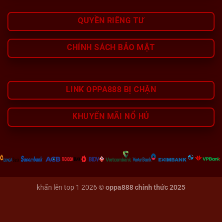
QUYỀN RIÊNG TƯ
CHÍNH SÁCH BẢO MẬT
LINK OPPA888 BỊ CHẶN
KHUYẾN MÃI NỔ HỦ
khấn lên top 1 2026 ©
oppa888 chính thức 2025