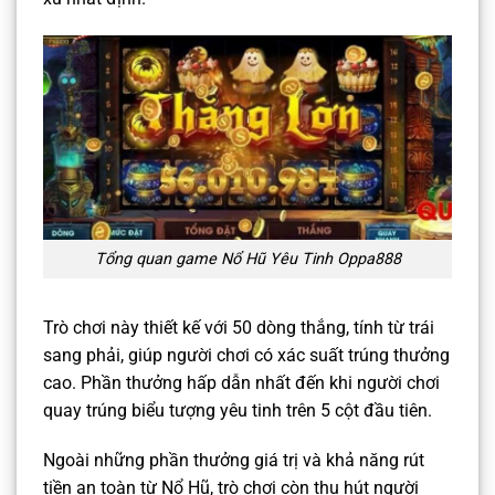
Tổng quan game Nổ Hũ Yêu Tinh Oppa888
Trò chơi này thiết kế với 50 dòng thắng, tính từ trái
sang phải, giúp người chơi có xác suất trúng thưởng
cao. Phần thưởng hấp dẫn nhất đến khi người chơi
quay trúng biểu tượng yêu tinh trên 5 cột đầu tiên.
Ngoài những phần thưởng giá trị và khả năng rút
tiền an toàn từ Nổ Hũ, trò chơi còn thu hút người