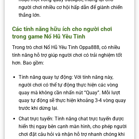
người chơi nhiều cơ hội hấp dẫn để giành chiến
thắng lớn.
Các tính năng hữu ích cho người chơi
trong game Nổ Hũ Yêu Tinh
Trong trò chơi Nổ Hũ Yêu Tinh Oppa888, có nhiều
tính năng hỗ trợ giúp người chơi có trải nghiệm tốt
hơn. Bao gồm:
Tính năng quay tự động: Với tính năng này,
người chơi có thể tự động thực hiện các vòng
quay mà không cần nhấn nút “Quay”. Mỗi lượt
quay tự động sẽ thực hiện khoảng 3-4 vòng quay
trước khi dừng lại.
Chat trực tuyến: Tính năng chat trực tuyến được
hiển thị ngay bên cạnh màn hình, cho phép người
chơi đặt câu hỏi và nhận hỗ trợ nhanh chóng khi