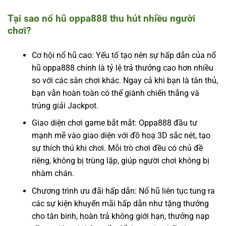
Tại sao nổ hũ oppa888 thu hút nhiều người
chơi?
Cơ hội nổ hũ cao: Yếu tố tạo nên sự hấp dẫn của nổ
hũ oppa888 chính là tỷ lệ trả thưởng cao hơn nhiều
so với các sân chơi khác. Ngay cả khi bạn là tân thủ,
bạn vẫn hoàn toàn có thể giành chiến thắng và
trúng giải Jackpot.
Giao diện chơi game bắt mắt: Oppa888 đầu tư
mạnh mẽ vào giao diện với đồ hoạ 3D sắc nét, tạo
sự thích thú khi chơi. Mỗi trò chơi đều có chủ đề
riêng, không bị trùng lặp, giúp người chơi không bị
nhàm chán.
Chương trình ưu đãi hấp dẫn: Nổ hũ liên tục tung ra
các sự kiện khuyến mãi hấp dẫn như tặng thưởng
cho tân binh, hoàn trả không giới hạn, thưởng nạp