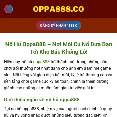
Chuyển
đến
nội
dung
ĐĂNG KÝ NHẬN 1888K
Nổ Hũ Oppa888 – Nơi Mỗi Cú Nổ Đưa Bạn
Tới Kho Báu Khổng Lồ!
Hiện nay, nổ hũ
oppa888
trở thành một trong những sân
chơi đổi thưởng hot nhất dành cho anh em đam mê game
slot. Nổi tiếng với giao diện bắt mắt, tỷ lệ trả thưởng cao và
nền tảng chơi game cực kỳ an toàn, chính là thiên đường
giành cho những ai muốn làm giàu từ việc giải trí.
Giới thiệu ngắn về nổ hũ oppa888
Tại nổ hũ oppa888, nhiệm vụ của người chơi chính là quay
hũ và hy vọng nhắc được những biểu tượng đặc biệt. Khi