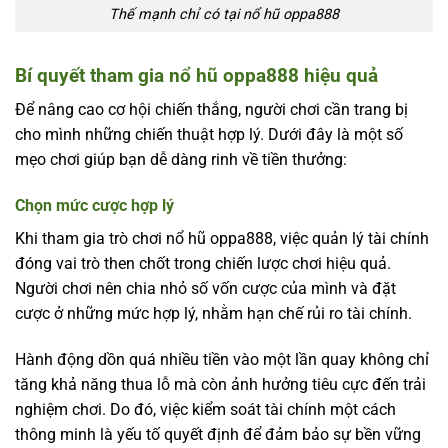
Thế mạnh chỉ có tại nổ hũ oppa888
Bí quyết tham gia nổ hũ oppa888 hiệu quả
Để nâng cao cơ hội chiến thắng, người chơi cần trang bị
cho mình những chiến thuật hợp lý. Dưới đây là một số
mẹo chơi giúp bạn dễ dàng rinh về tiền thưởng:
Chọn mức cược hợp lý
Khi tham gia trò chơi nổ hũ oppa888, việc quản lý tài chính
đóng vai trò then chốt trong chiến lược chơi hiệu quả.
Người chơi nên chia nhỏ số vốn cược của mình và đặt
cược ở những mức hợp lý, nhằm hạn chế rủi ro tài chính.
Hành động dồn quá nhiều tiền vào một lần quay không chỉ
tăng khả năng thua lỗ mà còn ảnh hưởng tiêu cực đến trải
nghiệm chơi. Do đó, việc kiểm soát tài chính một cách
thông minh là yếu tố quyết định để đảm bảo sự bền vững