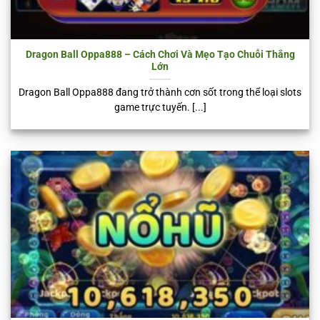
Dragon Ball Oppa888 – Cách Chơi Và Mẹo Tạo Chuỗi Thắng
Lớn
Dragon Ball Oppa888 đang trở thành cơn sốt trong thể loại slots
game trực tuyến. [...]