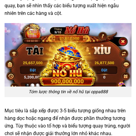
quay, bạn sẽ nhìn thấy các biểu tượng xuất hiện ngẫu
nhiên trên các hàng và cột.
Tóm lược thông tin về nổ hũ tại oppa888
Mục tiêu là sắp xếp được 3-5 biểu tượng giống nhau trên
hàng dọc hoặc ngang để nhận được phần thưởng tương
ứng. Tùy thuộc vào tổ hợp và biểu tượng quay trúng, người
chơi sẽ nhận được giải thưởng lớn nhỏ khác nhau.