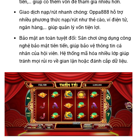
tiền,… giúp có thêm vốn để tham gia nhiều hơn.
Giao dịch nạp/rút nhanh chóng: Oppa888 hỗ trợ
nhiều phương thức nạp/rút như thẻ cào, ví điện tử,
ngân hàng,… giúp quản lý vốn tiện lợi.
Bảo mật an toàn tuyệt đối: Sân chơi ứng dụng công
nghệ bảo mật tiên tiến, giúp bảo vệ thông tin cá
nhân của hội viên. Hệ thống mã hóa nhiều lớp giúp
tránh mọi rủi ro về gian lận hoặc đánh cắp dữ liệu.