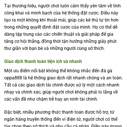
Tại thương hiệu, người chơi luôn cảm thấy yên tâm về tính
công khai và minh bạch của hệ thống đặt cược. Điều này
tạo ra một không khí thoải mái, giúp các kê thủ tự tin hơn
trong những quyết định đặt cược của mình. Họ có thể dễ
dàng tập trung vào các chiến thuật và giải pháp để gia
tăng cơ hội thắng, đồng thời tận hưởng những giây phút
thư giãn với bạn bè và những người cùng sở thích.
Giao dịch thanh toán tiện ích và nhanh
Một ưu điểm nổi bật không thể không nhắc đến đá gà
oppa888 là hệ thống giao dịch rất nhanh chóng và an toàn.
Tất cả các giao dịch tài chính được xử lý một cách nhanh
nhạy và chính xác, giúp người chơi không phải lo lắng về
các vấn đề như chậm trễ hay an ninh tài chính.
Đặc biệt, nhiều phương thức thanh toán được hỗ trợ, từ
ngân hàng truyền thống đến ví điện tử, người chơi có thể
tùy chọn theo sở thích và nhu cầu cá nhân. Điều này mang