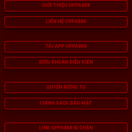
GIỚI THIỆU OPPA888
LIÊN HỆ OPPA888
TẢI APP OPPA888
ĐIỀU KHOẢN ĐIỀU KIỆN
QUYỀN RIÊNG TƯ
CHÍNH SÁCH BẢO MẬT
LINK OPPA888 BỊ CHẶN