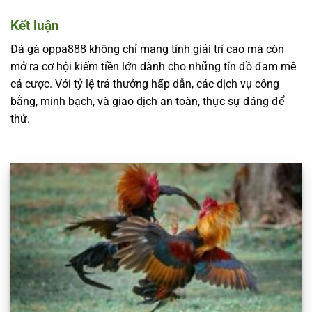
Kết luận
Đá gà oppa888 không chỉ mang tính giải trí cao mà còn
mở ra cơ hội kiếm tiền lớn dành cho những tín đồ đam mê
cá cược. Với tỷ lệ trả thưởng hấp dẫn, các dịch vụ công
bằng, minh bạch, và giao dịch an toàn, thực sự đáng để
thử.