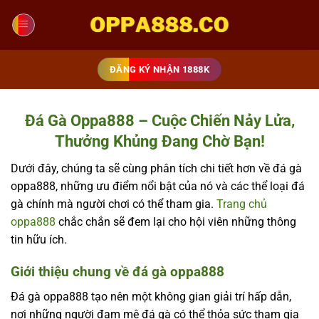
Chuyển
đến
nội
dung
ĐĂNG KÝ NHẬN 1888K
Đá Gà Oppa888 – Cuộc Chiến Nảy Lửa,
Thưởng Khủng Đang Chờ Bạn!
Dưới đây, chúng ta sẽ cùng phân tích chi tiết hơn về đá gà
oppa888, những ưu điểm nổi bật của nó và các thể loại đá
gà chính mà người chơi có thể tham gia.
Trang chủ
oppa888
chắc chắn sẽ đem lại cho hội viên những thông
tin hữu ích.
Giới thiệu chung về đá gà oppa888
Đá gà oppa888 tạo nên một không gian giải trí hấp dẫn,
nơi những người đam mê đá gà có thể thỏa sức tham gia