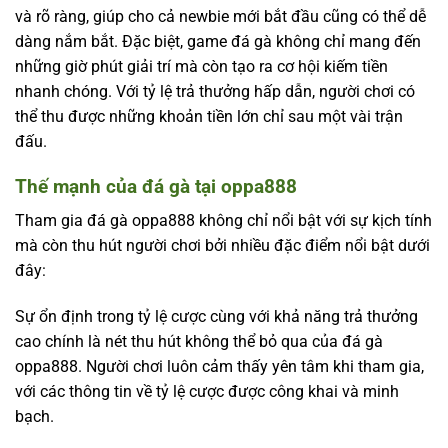
và rõ ràng, giúp cho cả newbie mới bắt đầu cũng có thể dễ
dàng nắm bắt. Đặc biệt, game đá gà không chỉ mang đến
những giờ phút giải trí mà còn tạo ra cơ hội kiếm tiền
nhanh chóng. Với tỷ lệ trả thưởng hấp dẫn, người chơi có
thể thu được những khoản tiền lớn chỉ sau một vài trận
đấu.
Thế mạnh của đá gà tại oppa888
Tham gia đá gà oppa888 không chỉ nổi bật với sự kịch tính
mà còn thu hút người chơi bởi nhiều đặc điểm nổi bật dưới
đây:
Sự ổn định trong tỷ lệ cược cùng với khả năng trả thưởng
cao chính là nét thu hút không thể bỏ qua của đá gà
oppa888. Người chơi luôn cảm thấy yên tâm khi tham gia,
với các thông tin về tỷ lệ cược được công khai và minh
bạch.