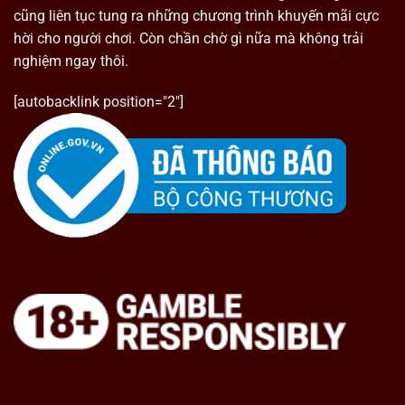
cũng liên tục tung ra những chương trình khuyến mãi cực
hời cho người chơi. Còn chần chờ gì nữa mà không trải
nghiệm ngay thôi.
[autobacklink position="2"]