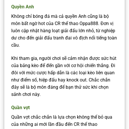
Quyền Anh
Không chỉ bóng đá mà cả quyền Anh cũng là bộ
môn bất ngờ hot của CR thể thao Oppa888. Đơn vị
luôn cập nhật hàng loạt giải đấu lớn nhỏ, từ nghiệp
dư cho đến giải đấu tranh đai vô địch nổi tiếng toàn
cầu.
Khi tham gia, người chơi sẽ cảm nhận được sức hút
của bảng kèo để đến gần với cơ hội chiến thắng. Đi
đôi với mức cược hấp dẫn là các loại kèo liên quan
như điểm số, hiệp đấu hay knock out. Chắc chắn
đây sẽ là bộ môn đáng để bạn thử sức khi chọn
sảnh chơi này.
Quần vợt
Quần vợt chắc chắn là lựa chọn không thể bỏ qua
của những ai mới lần đầu đến CR thể thao