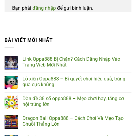
Bạn phải
đăng nhập
để gửi bình luận.
BÀI VIẾT MỚI NHẤT
Link Oppa888 Bị Chặn? Cách Đăng Nhập Vào
Trang Web Mới Nhất
Lô xiên Oppa888 – Bí quyết chơi hiệu quả, trúng
quà cực khủng
Dàn đề 38 số oppa888 – Mẹo chơi hay, tăng cơ
hội trúng lớn
Dragon Ball Oppa888 – Cách Chơi Và Mẹo Tạo
Chuỗi Thắng Lớn