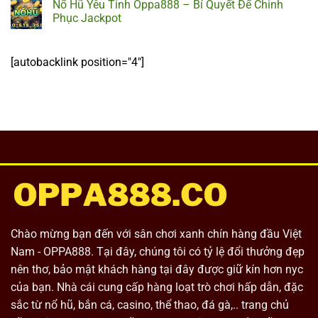
Nổ Hũ Yêu Tinh Oppa888 – Bí Quyết Để Chinh
Phục Jackpot
[autobacklink position="4"]
Chào mừng bạn đến với sân chơi xanh chín hàng đầu Việt
Nam - OPPA888. Tại đây, chúng tôi có tỷ lệ đổi thưởng đẹp
nên thơ, bảo mật khách hàng tại đây được giữ kín hơn nyc
của bạn. Nhà cái cung cấp hàng loạt trò chơi hấp dẫn, đặc
sắc từ nổ hũ, bắn cá, casino, thể thao, đá gà,.. trang chủ