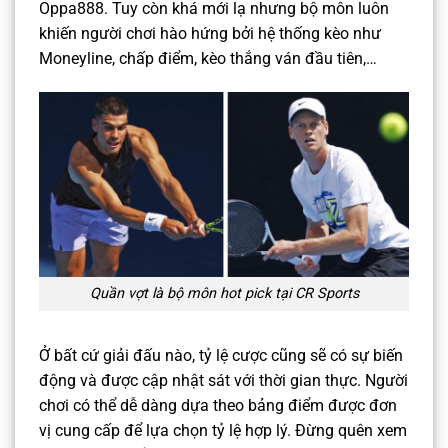
Oppa888. Tuy còn khá mới lạ nhưng bộ môn luôn
khiến người chơi hào hứng bởi hệ thống kèo như
Moneyline, chấp điểm, kèo thắng ván đầu tiên,…
Quần vợt là bộ môn hot pick tại CR Sports
Ở bất cứ giải đấu nào, tỷ lệ cược cũng sẽ có sự biến
động và được cập nhật sát với thời gian thực. Người
chơi có thể dễ dàng dựa theo bảng điểm được đơn
vị cung cấp để lựa chọn tỷ lệ hợp lý. Đừng quên xem